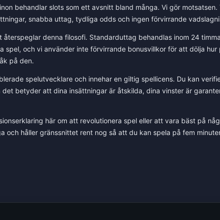
sinon behandlar slots som ett avsnitt bland många. Vi gör motsatsen. 
ättningar, snabba uttag, tydliga odds och ingen förvirrande vadslagni
t återspeglar denna filosofi. Standarduttag behandlas inom 24 timmar
la spel, och vi använder inte förvirrande bonusvillkor för att dölja h
råk på den.
lerade spelutvecklare och innehar en giltig spellicens. Du kan verifie
m det betyder att dina insättningar är åtskilda, dina vinster är garan
sionserklaring här om att revolutionera spel eller att vara bäst på någ
 och håller gränssnittet rent nog så att du kan spela på fem minuter 