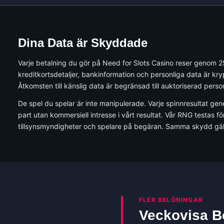
Dina Data är Skyddade
Varje betalning du gör på Need for Slots Casino reser genom 2
kreditkortsdetaljer, bankinformation och personliga data är kryp
Åtkomsten till känslig data är begränsad till auktoriserad perso
De spel du spelar är inte manipulerade. Varje spinnresultat g
part utan kommersiell intresse i vårt resultat. Vår RNG testas 
tillsynsmyndigheter och spelare på begäran. Samma skydd gäller 
FLER BELÖNINGAR
Veckovisa Bo