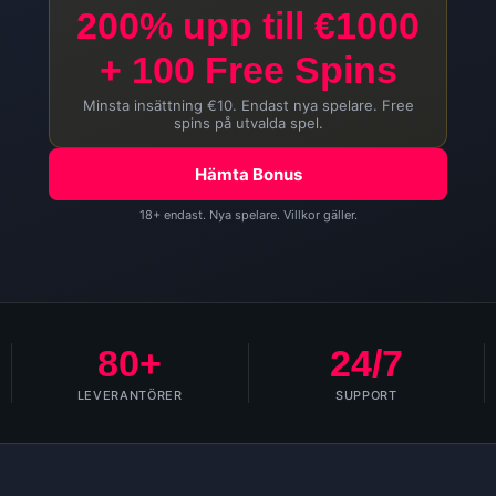
200% upp till €1000
+ 100 Free Spins
Minsta insättning €10. Endast nya spelare. Free
spins på utvalda spel.
Hämta Bonus
18+ endast. Nya spelare. Villkor gäller.
80+
24/7
LEVERANTÖRER
SUPPORT