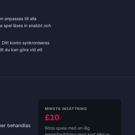
 anpassas till alla
a spel läses in snabbt och
 Ditt konto synkroniseras
llt du kan göra vid ett
MINSTA INSÄTTNING
£10
oner behandlas
Börja spela med en låg
minimiinsättning med kort eller e-