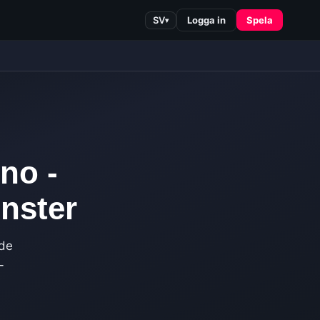
SV
Logga in
Spela
▾
no -
inster
nde
-