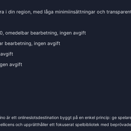
ra i din region, med låga minimiinsättningar och transparen
10, omedelbar bearbetning, ingen avgift
ar bearbetning, ingen avgift
avgift
gen avgift
no är ett onlineslotsdestination byggt på en enkel princip: ge spelare t
ellicens och upprätthåller ett fokuserat spelbibliotek med beprövade slo