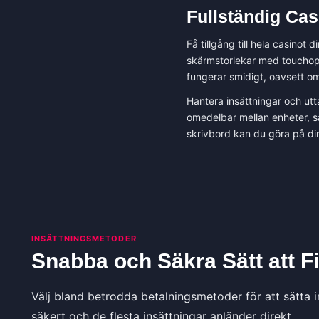
Fullständig Cas
Få tillgång till hela casinot
skärmstorlekar med touchopt
fungerar smidigt, oavsett om
Hantera insättningar och ut
omedelbar mellan enheter, så 
skrivbord kan du göra på din
INSÄTTNINGSMETODER
Snabba och Säkra Sätt att F
Välj bland betrodda betalningsmetoder för att sätta 
säkert och de flesta insättningar anländer direkt.