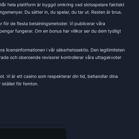
Vår hela plattform är byggd omkring vad slotsspelare faktiskt
ngsmenyer. Du sätter in, du spelar, du tar ut. Resten är brus.
 för de flesta betalningsmetoder. Vi publicerar våra
ur pengar fungerar. Om en bonus har villkor ser du dem tydligt
ra licensinformationen i vår säkerhetssektio. Den legitimiteten
terade och oberoende revisorer kontrollerar våra uttagskvoter
ot. Vi är ett casino som respekterar din tid, behandlar dina
istället för femton.