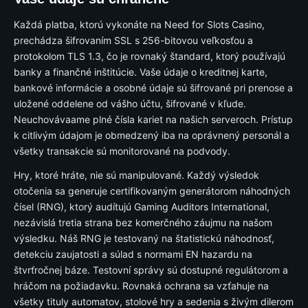
Každá platba, ktorú vykonáte na Need for Slots Casino,
prechádza šifrovaním SSL s 256-bitovou veľkosťou a
protokolom TLS 1.3, čo je rovnaký štandard, ktorý používajú
banky a finančné inštitúcie. Vaše údaje o kreditnej karte,
bankové informácie a osobné údaje sú šifrované pri prenose a
uložené oddelene od vášho účtu, šifrované v kľude.
Neuchovávaame plné čísla kariet na našich serveroch. Prístup
k citlivým údajom je obmedzený iba na oprávnený personál a
všetky transakcie sú monitorované na podvody.
Hry, ktoré hráte, nie sú manipulované. Každý výsledok
otočenia sa generuje certifikovaným generátorom náhodných
čísel (RNG), ktorý audítujú Gaming Auditors International,
nezávislá tretia strana bez komerčného záujmu na našom
výsledku. Náš RNG je testovaný na štatistickú náhodnosť,
detekciu zaujatosti a súlad s normami EN hazardu na
štvrťročnej báze. Testovní správy sú dostupné regulátorom a
hráčom na požiadavku. Rovnaká ochrana sa vzťahuje na
všetky tituly automatov, stolové hry a sedenia s živým dilerom