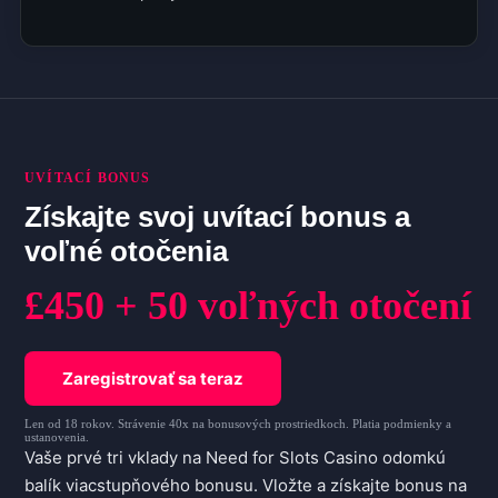
UVÍTACÍ BONUS
Získajte svoj uvítací bonus a
voľné otočenia
£450 + 50 voľných otočení
Zaregistrovať sa teraz
Len od 18 rokov. Strávenie 40x na bonusových prostriedkoch. Platia podmienky a
ustanovenia.
Vaše prvé tri vklady na Need for Slots Casino odomkú
balík viacstupňového bonusu. Vložte a získajte bonus na