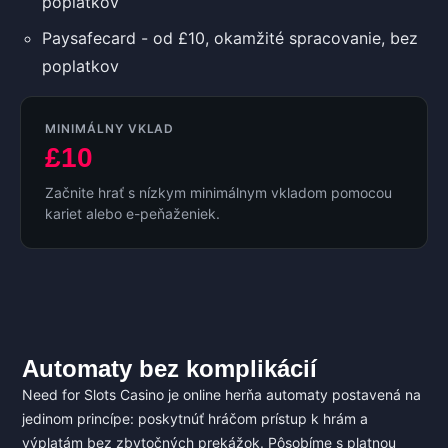
poplatkov
Paysafecard - od £10, okamžité spracovanie, bez
poplatkov
MINIMÁLNY VKLAD
£10
Začnite hrať s nízkym minimálnym vkladom pomocou
kariet alebo e-peňaženiek.
Automaty bez komplikácií
Need for Slots Casino je online herňa automaty postavená na
jedinom princípe: poskytnúť hráčom prístup k hrám a
výplatám bez zbytočných prekážok. Pôsobíme s platnou