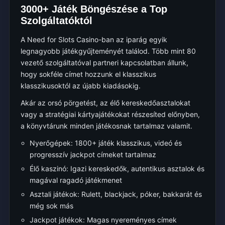
3000+ Játék Böngészése a Top
Szolgáltatóktól
A Need for Slots Casino-ban az iparág egyik
legnagyobb játékgyűjteményét találod. Több mint 80
vezető szolgáltatóval partneri kapcsolatban állunk,
hogy sokféle címet hozzunk el klasszikus
klasszikusoktól az újabb kiadásokig.
Akár az orsó pörgetést, az élő kereskedőasztalokat
vagy a stratégiai kártyajátékokat részesíted előnyben,
a könyvtárunk minden játékosnak tartalmaz valamit.
Nyerőgépek: 1800+ játék klasszikus, videó és
progresszív jackpot címeket tartalmaz
Élő kaszinó: Igazi kereskedők, autentikus asztalok és
magával ragadó játékmenet
Asztali játékok: Rulett, blackjack, póker, bakkarát és
még sok más
Jackpot játékok: Magas nyereményes címek