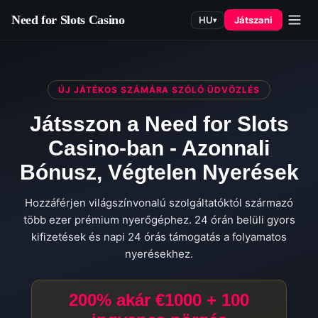
Need for Slots Casino
HU
Játszani
▾
ÚJ JÁTÉKOS SZÁMÁRA SZÓLÓ ÜDVÖZLÉS
Játsszon a Need for Slots
Casino-ban - Azonnali
Bónusz, Végtelen Nyerések
Hozzáférjen világszínvonalú szolgáltatóktól származó
több ezer prémium nyerőgéphez. 24 órán belüli gyors
kifizetések és napi 24 órás támogatás a folyamatos
nyerésekhez.
200% akár €1000 + 100