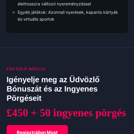
élethosszra változó nyereményzéssel
Egyéb játékok: Azonnali nyerések, kaparós kártyák
és virtuális sportok
ÜDVÖZLŐ BÓNUSZ
Igényelje meg az Üdvözlő
Bónuszát és az Ingyenes
Pörgéseit
£450 + 50 ingyenes pörgés
Regisztráljon Most