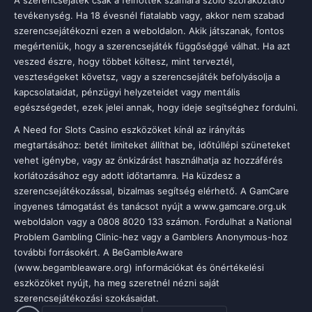
A szerencsejáték csak a felnőttek számára szóló szórakoztató
tevékenység. Ha 18 évesnél fiatalabb vagy, akkor nem szabad
szerencsejátékozni ezen a weboldalon. Akik játszanak, fontos
megérteniük, hogy a szerencsejáték függőséggé válhat. Ha azt
veszed észre, hogy többet költesz, mint terveztél,
veszteségeket követsz, vagy a szerencsejáték befolyásolja a
kapcsolataidat, pénzügyi helyzeteidet vagy mentális
egészségedet, ezek jelei annak, hogy ideje segítséghez fordulni.
A Need for Slots Casino eszközöket kínál az irányítás
megtartásához: betét limiteket állíthat be, időtúllépi szüneteket
vehet igénybe, vagy az önkizárást használhatja az hozzáférés
korlátozásához egy adott időtartamra. Ha küzdesz a
szerencsejátékozással, bizalmas segítség elérhető. A GamCare
ingyenes támogatást és tanácsot nyújt a www.gamcare.org.uk
weboldalon vagy a 0808 8020 133 számon. Fordulhat a National
Problem Gambling Clinic-hez vagy a Gamblers Anonymous-hoz
további forrásokért. A BeGambleAware
(www.begambleaware.org) információkat és önértékelési
eszközöket nyújt, ha meg szeretnél nézni saját
szerencsejátékozási szokásaidat.