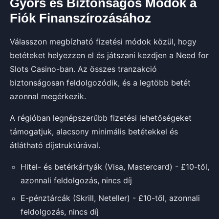
Gyors és Biztonságos Módok a
Fiók Finanszírozásához
Válasszon megbízható fizetési módok közül, hogy
betéteket helyezzen el és játszani kezdjen a Need for
Slots Casino-ban. Az összes tranzakció
biztonságosan feldolgozódik, és a legtöbb betét
azonnal megérkezik.
A régióban legnépszerűbb fizetési lehetőségeket
támogatjuk, alacsony minimális betétekkel és
átlátható díjstruktúrával.
Hitel- és betérkártyák (Visa, Mastercard) - £10-től,
azonnali feldolgozás, nincs díj
E-pénztárcák (Skrill, Neteller) - £10-től, azonnali
feldolgozás, nincs díj