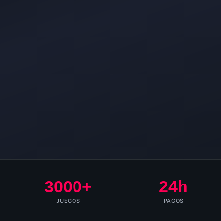
3000+
24h
JUEGOS
PAGOS