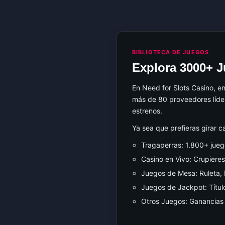
BIBLIOTECA DE JUEGOS
Explora 3000+ J
En Need for Slots Casino, e
más de 80 proveedores líder
estrenos.
Ya sea que prefieras girar c
Tragaperras: 1.800+ juego
Casino en Vivo: Crupieres
Juegos de Mesa: Ruleta, 
Juegos de Jackpot: Títul
Otros Juegos: Ganancias 