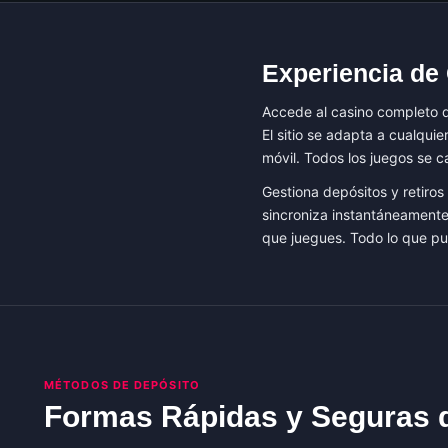
Experiencia de
Accede al casino completo d
El sitio se adapta a cualqui
móvil. Todos los juegos se 
Gestiona depósitos y retiros
sincroniza instantáneamente 
que juegues. Todo lo que pue
MÉTODOS DE DEPÓSITO
Formas Rápidas y Seguras d