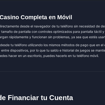
 Casino Completa en Móvil
irectamente desde el navegador de tu teléfono sin necesidad de de
er tamaño de pantalla con controles optimizados para pantalla táctil
cargan rápidamente y funcionan sin problemas, ya sea que estés usan
 desde tu teléfono utilizando los mismos métodos de pago que en el e
entre dispositivos, por lo que tu saldo e historial de juegos se man
des hacer en un escritorio, puedes hacerlo en tu teléfono móvil.
e Financiar tu Cuenta