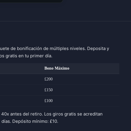
ete de bonificación de múltiples niveles. Deposita y
s gratis en tu primer día.
Bono Máximo
£200
£150
£100
40x antes del retiro. Los giros gratis se acreditan
 días. Depósito mínimo: £10.