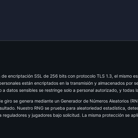
 de encriptación SSL de 256 bits con protocolo TLS 1.3, el mismo est
os personales están encriptados en la transmisión y almacenados po
 a datos sensibles se restringe solo a personal autorizado, y todas 
e giro se genera mediante un Generador de Números Aleatorios (RNG)
resultado. Nuestro RNG se prueba para aleatoriedad estadística, de
 reguladores y jugadores bajo solicitud. La misma protección se apli