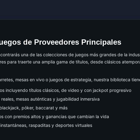
uegos de Proveedores Principales
ncontrarás una de las colecciones de juegos más grandes de la indu
es para traerte una amplia gama de títulos, desde clásicos atempora
arretes, mesas en vivo o juegos de estrategia, nuestra biblioteca tie
s incluyendo títulos clásicos, de video y con jackpot progresivo
 reales, mesas auténticas y jugabilidad inmersiva
blackjack, póker, baccarat y más
os con premios altos y ganancias que cambian la vida
instantáneas, raspaditas y deportes virtuales