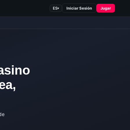
ES
Iniciar Sesión
Jugar
▾
asino
ea,
de