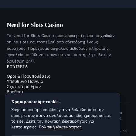
Need for Slots Casino
Το Need for Slots Casino προσφέρει μια σειρά παιχνιδιών
online slots και τραπεζιού από αδειοδοτημένους
παρόχους. Παρέχουμε ασφαλείς μεθόδους πληρωμής,
εργαλεία υπεύθυνου παιγνίου και υποστήριξη πελατών
διαθέσιμη 24/7.
ΕΤΑΙΡΕΊΑ
Όροι & Προϋποθέσεις
Υπεύθυνο Παίγνιο
Σχετικά με Εμάς
Βοήθεια
Χρησιμοποιούμε cookies
Χρησιμοποιούμε cookies για να βελτιώσουμε την
Το Need for Slots Casino λειτουργεί από την Veridian Gaming Ltd, με άδεια και
εμπειρία σας και να αναλύσουμε πώς χρησιμοποιείτε
ρύθμιση από την Malta Gaming Authority με αριθμό άδειας MGA/B2C/652847.
το site. Δείτε την πολιτική ιδιωτικότητας για
Πρέπει να είστε 18 ετών ή παλαιότεροι για να παίξετε. Το παίγνιο μπορεί να
λεπτομέρειες.
Πολιτική ιδιωτικότητας
προκαλέσει εθισμό. Εάν χρειάζεστε βοήθεια, επικοινωνήστε με το National Council