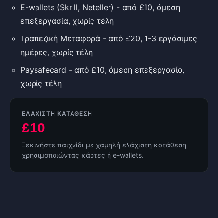
E-wallets (Skrill, Neteller) - από £10, άμεση
επεξεργασία, χωρίς τέλη
Τραπεζική Μεταφορά - από £20, 1-3 εργάσιμες
ημέρες, χωρίς τέλη
Paysafecard - από £10, άμεση επεξεργασία,
χωρίς τέλη
ΕΛΆΧΙΣΤΗ ΚΑΤΆΘΕΣΗ
£10
Ξεκινήστε παιχνίδι με χαμηλή ελάχιστη κατάθεση
χρησιμοποιώντας κάρτες ή e-wallets.