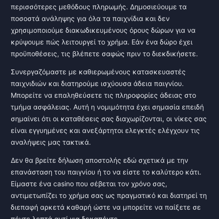
περισσότερες μεθόδους πληρωμής. Δημοσιεύουμε τα
ποσοστά ανάληψης για όλα τα παιχνίδια και δεν
χρησιμοποιούμε διακωδικευμένους όρους δώρων για να
κρύψουμε πώς λειτουργεί το χρήμα. Εάν ένα δώρο έχει
προϋποθέσεις, τις βλέπετε σαφώς πριν το διεκδικήσετε.
Συνεργαζόμαστε με καθιερωμένους κατασκευαστές
παιχνιδιών και διατηρούμε ισχύουσα άδεια παιγνίου.
Μπορείτε να επαληθεύσετε τις πληροφορίες άδειας στο
τμήμα ασφάλειας. Αυτή η νομιμότητα έχει σημασία επειδή
σημαίνει ότι οι καταθέσεις σας διαχωρίζονται, οι νίκες σας
είναι εγγυημένες και ανεξάρτητοι ελεγκτές ελέγχουν τις
αναλήψεις μας τακτικά.
Δεν θα βρείτε δήλωση αποστολής εδώ σχετικά με την
επανάσταση του παιγνίου ή το να είστε το καλύτερο κάτι.
Είμαστε ένα casino που σέβεται τον χρόνο σας,
αντιμετωπίζει το χρήμα σας ως πραγματικό και διατηρεί τη
διεπαφή αρκετά καθαρή ώστε να μπορείτε να παίξετε σε
πέντε λεπτά αντί για δεκαπέντε.