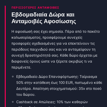
ΠΕΡΙΣΣΌΤΕΡΕΣ ΑΝΤΑΜΟΙΒΈΣ
Εβδομαδιαία Δώρα και
Ανταμοιβές Αφοσίωσης
Η αφοσίωσή σας έχει σημασία. Πέρα από το πακέτο
καλωσορίσματος, προσφέρουμε συνεχείς
προσφορές σχεδιασμένες για να επεκτείνουν τις
περιόδους παιχνιδιού σας και να ανταμείψουν τη
συνεχή δραστηριότητά σας. Κάθε δώρο έρχεται με
διαφανείς όρους ώστε να ξέρετε ακριβώς τι να
περιμένετε.
Εβδομαδιαίο Δώρο Επαναφόρτωσης: Ταίριασμα
50% στην κατάθεση έως 100 EUR, πιστωμένο κάθε
Δευτέρα. Απαίτηση στοιχηματισμού: 35x στο ποσό
του δώρου.
Cashback σε Απώλειες: 10% των καθαρών