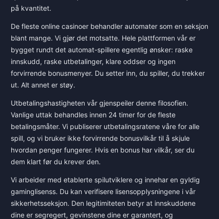
på kvantitet.
De fleste online casinoer behandler automater som en seksjon
blant mange. Vi gjør det motsatte. Hele plattformen vår er
bygget rundt det automat-spillere egentlig ønsker: raske
innskudd, raske utbetalinger, klare oddser og ingen
forvirrende bonusmenyer. Du setter inn, du spiller, du trekker
ut. Alt annet er støy.
Utbetalingshastigheten vår gjenspeiler denne filosofien.
Vanlige uttak behandles innen 24 timer for de fleste
betalingsmåter. Vi publiserer utbetalingsratene våre for alle
spill, og vi bruker ikke forvirrende bonusvilkår til å skjule
hvordan penger fungerer. Hvis en bonus har vilkår, ser du
dem klart før du krever den.
Vi arbeider med etablerte spilutviklere og innehar en gyldig
gaminglisenss. Du kan verifisere lisensopplysningene i vår
sikkerhetsseksjon. Den legitimiteten betyr at innskuddene
dine er segregert, gevinstene dine er garantert, og