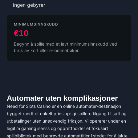
ingen gebyrer
MINIMUMSINNSKUDD
€10
Begynn å spille med et lavt minimumsinnskudd ved
bruk av kort eller e-lommebøker.
Automater uten komplikasjoner
Need for Slots Casino er en online automater-destinasjon
bygget rundt et enkelt prinsipp: gi spillere tilgang til spill og
utbetalinger uten unødvendig friksjon. Vi opererer under en
legitim gaminglisenss og opprettholder et fokusert
spillbibliotek med beprøvde automattitler i stedet for å jakte